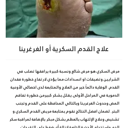
علاج القدم السكرية أو الغرغرينا
مرض السكري هو مرض شائع ونسبة كبيرة يرافقها تصلب في
الشرايين وتضيقات او انسدادات مما يؤدي لارتفاع خطورة فقدان
القدم. الوقاية دائماً خير من العلاج والمتابعة لدى اخصائي الأوعية
الدموية في المراحل الأولى يقلل بشكر كبيرمن خطورة تفاقم
المض وحدوث الغرغرينا وبالتالي المحافظة على القدم وتجنب
البتر. لضمان افضل النتائج نقوم بمتابعة مريض القدم السكري و
تشخيص وعلاج الإلتهاب بالعظم بشكل مبكر بالإضافة لمراقبة سكر
الدم واستخدام الأحذية الخاصة لإزالة أي ضغط على التقرحات